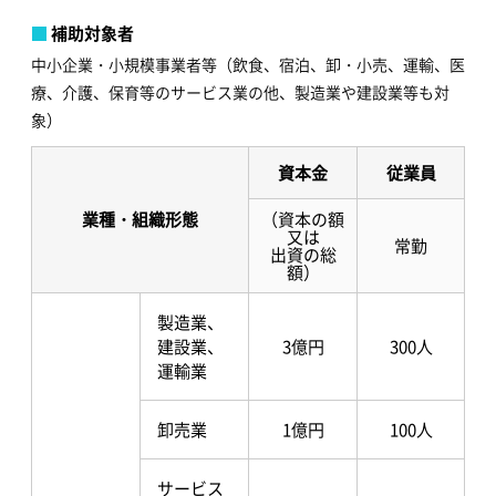
補助対象者
中小企業・小規模事業者等（飲食、宿泊、卸・小売、運輸、医
療、介護、保育等のサービス業の他、製造業や建設業等も対
象）
資本金
従業員
業種・組織形態
（資本の額
又は
常勤
出資の総
額）
製造業、
建設業、
3億円
300人
運輸業
卸売業
1億円
100人
サービス