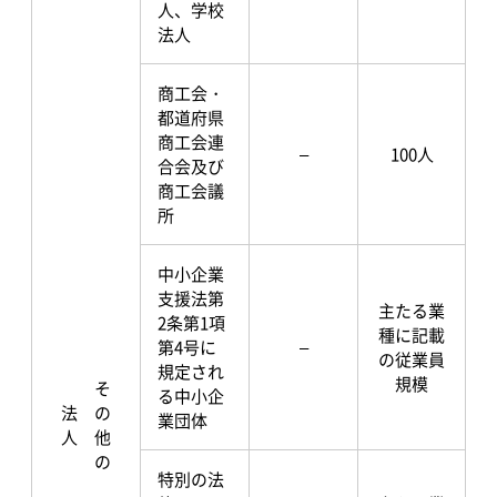
人、学校
法人
商工会・
都道府県
商工会連
–
100人
合会及び
商工会議
所
中小企業
支援法第
主たる業
2条第1項
種に記載
第4号に
–
の従業員
規定され
規模
その他の
る中小企
法人
業団体
特別の法