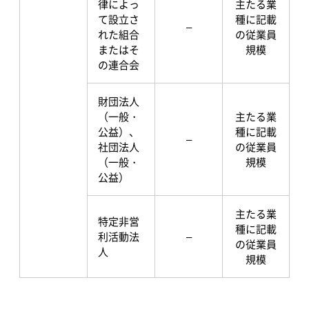
律によっ
主たる業
て設立さ
種に記載
–
れた組合
の従業員
またはそ
規模
の連合会
財団法人
（一般・
主たる業
公益）、
種に記載
–
社団法人
の従業員
（一般・
規模
公益）
主たる業
特定非営
種に記載
利活動法
–
の従業員
人
規模