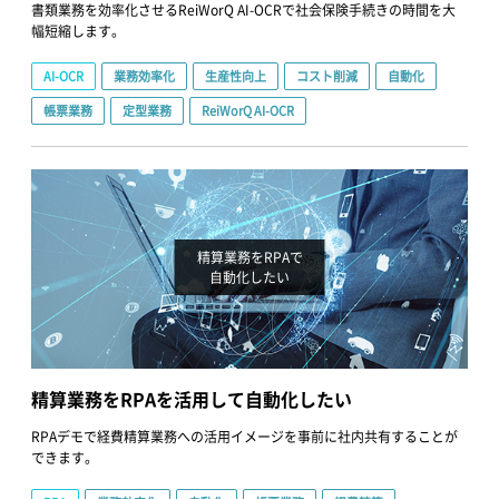
書類業務を効率化させるReiWorQ AI-OCRで社会保険手続きの時間を大
幅短縮します。
AI-OCR
業務効率化
生産性向上
コスト削減
自動化
帳票業務
定型業務
ReiWorQ AI-OCR
精算業務をRPAで
自動化したい
精算業務をRPAを活用して自動化したい
RPAデモで経費精算業務への活用イメージを事前に社内共有することが
できます。