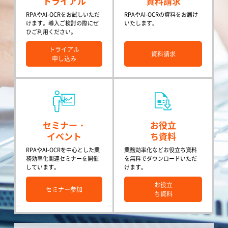
トライアル
資料請求
RPAやAI-OCRをお試しいただ
RPAやAI-OCRの資料をお届け
けます。導入ご検討の際にぜ
いたします。
ひご利用ください。
トライアル
資料請求
申し込み
セミナー・
お役立
イベント
ち資料
RPAやAI-OCRを中心とした業
業務効率化などお役立ち資料
務効率化関連セミナーを開催
を無料でダウンロードいただ
しています。
けます。
お役立
セミナー参加
ち資料