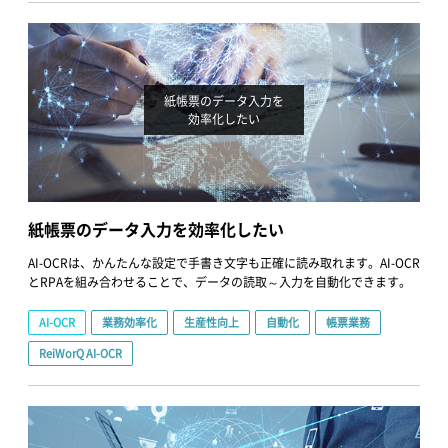
紙帳票のデータ入力を
効率化したい
紙帳票のデータ入力を効率化したい
AI-OCRは、かんたんな設定で手書き文字も正確に読み取れます。AI-OCR
とRPAを組み合わせることで、データの読取～入力を自動化できます。
AI-OCR
業務効率化
生産性向上
自動化
帳票業務
ReiWorQ AI-OCR