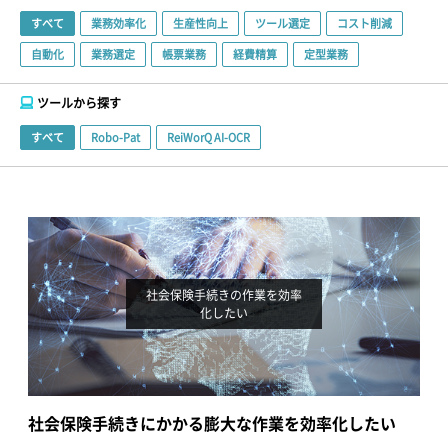
すべて
業務効率化
生産性向上
ツール選定
コスト削減
自動化
業務選定
帳票業務
経費精算
定型業務
ツールから探す
すべて
Robo-Pat
ReiWorQ AI-OCR
社会保険手続きの作業を効率
化したい
社会保険手続きにかかる膨大な作業を効率化したい