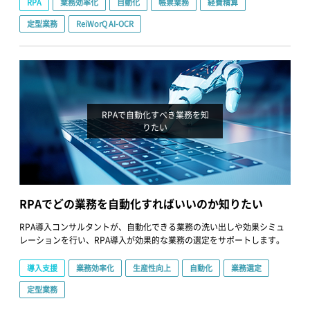
RPA
業務効率化
自動化
帳票業務
経費精算
定型業務
ReiWorQ AI-OCR
RPAで自動化すべき業務を知
りたい
RPAでどの業務を自動化すればいいのか知りたい
RPA導入コンサルタントが、自動化できる業務の洗い出しや効果シミュ
レーションを行い、RPA導入が効果的な業務の選定をサポートします。
導入支援
業務効率化
生産性向上
自動化
業務選定
定型業務