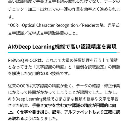
高い認識精度で手書き文字も読み取れるだけでなく、データの
チェック・加工・出力までの一連の作業を効率よく進められま
す。
*OCR…Optical Character Recognition／Readerの略。光学式
文字認識／光学式文字読取装置のこと。
AIのDeep Learning機能で高い認識精度を実現
ReiWorQ AI-OCRは、これまで大量の帳票処理を行う上で障壁
となってきた「文字認識の精度」と「面倒な読取設定」の問題
を解決した実用的なOCR技術です。
従来のOCRは文字認識の精度が低く、データの確認・修正作業
にかえって時間がかかってしまうことが課題でした。しかし、
AIのDeep Learning機能でさまざまな種類の帳票や文字を学習
させた結果、
手書き文字を含む文字認識の精度が飛躍的に向
上。くせ字や書き損じ、記号、アルファベットもより正確に読
み取れるように
なりました。