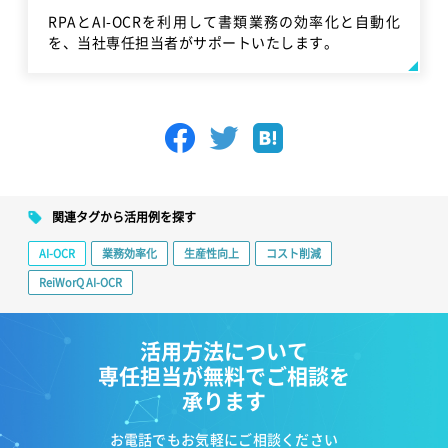
RPAとAI-OCRを利用して書類業務の効率化と自動化
を、当社専任担当者がサポートいたします。
関連タグから活用例を探す
AI-OCR
業務効率化
生産性向上
コスト削減
ReiWorQ AI-OCR
活用方法について
専任担当が無料でご相談を
承ります
お電話でもお気軽にご相談ください