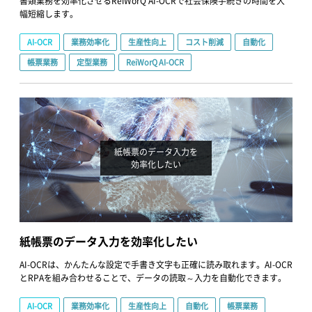
書類業務を効率化させるReiWorQ AI-OCRで社会保険手続きの時間を大
幅短縮します。
AI-OCR
業務効率化
生産性向上
コスト削減
自動化
帳票業務
定型業務
ReiWorQ AI-OCR
紙帳票のデータ入力を
効率化したい
紙帳票のデータ入力を効率化したい
AI-OCRは、かんたんな設定で手書き文字も正確に読み取れます。AI-OCR
とRPAを組み合わせることで、データの読取～入力を自動化できます。
AI-OCR
業務効率化
生産性向上
自動化
帳票業務