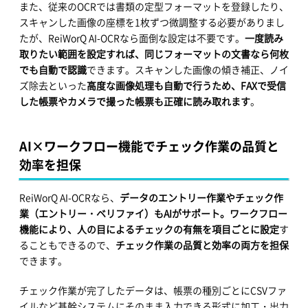
また、従来のOCRでは書類の定型フォーマットを登録したり、
スキャンした画像の座標を1枚ずつ微調整する必要がありまし
たが、ReiWorQ AI-OCRなら面倒な設定は不要です。
一度読み
取りたい範囲を設定すれば、同じフォーマットの文書なら何枚
でも自動で認識
できます。スキャンした画像の傾き補正、ノイ
ズ除去といった
高度な画像処理も自動で行うため、FAXで受信
した帳票やカメラで撮った帳票も正確に読み取れます
。
AI×ワークフロー機能でチェック作業の品質と
効率を担保
ReiWorQ AI-OCRなら、
データのエントリー作業やチェック作
業（エントリー・ベリファイ）もAIがサポート。ワークフロー
機能により、人の目によるチェックの有無を項目ごとに設定
す
ることもできるので、
チェック作業の品質と効率の両方を担保
できます。
チェック作業が完了したデータは、帳票の種別ごとにCSVファ
イルなど基幹システムにそのまま入力できる形式に加工・出力