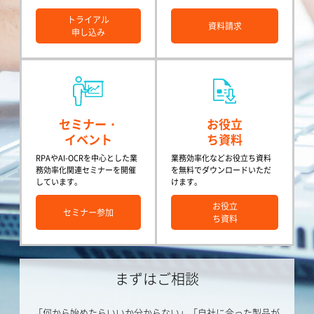
トライアル
資料請求
申し込み
セミナー・
お役立
イベント
ち資料
RPAやAI-OCRを中心とした業
業務効率化などお役立ち資料
務効率化関連セミナーを開催
を無料でダウンロードいただ
しています。
けます。
お役立
セミナー参加
ち資料
まずはご相談
「何から始めたらいいか分からない」「自社に合った製品が