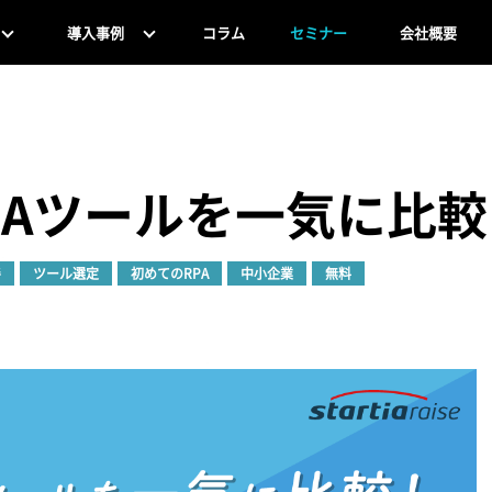
導入事例
コラム
セミナー
会社概要
RPAツールを一気に比
善
ツール選定
初めてのRPA
中小企業
無料