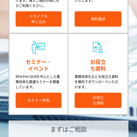
けます。導入ご検討の際にぜ
いたします。
ひご利用ください。
トライアル
資料請求
申し込み
セミナー・
お役立
イベント
ち資料
RPAやAI-OCRを中心とした業
業務効率化などお役立ち資料
務効率化関連セミナーを開催
を無料でダウンロードいただ
しています。
けます。
お役立
セミナー参加
ち資料
まずはご相談