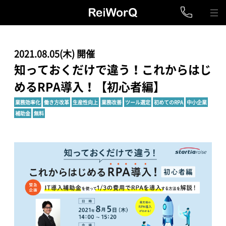
2021.08.05(木) 開催
知っておくだけで違う！これからはじ
めるRPA導入！【初心者編】
業務効率化
働き方改革
生産性向上
業務改善
ツール選定
初めてのRPA
中小企業
補助金
無料