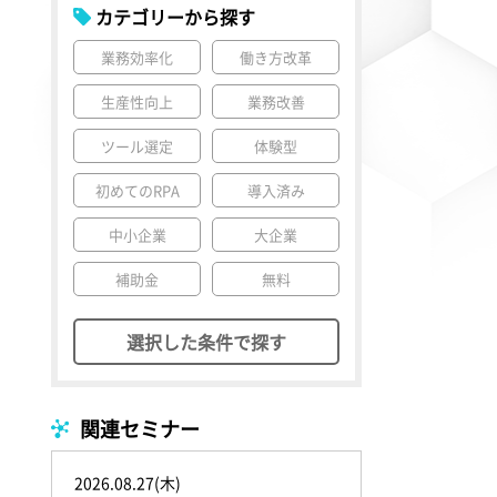
カテゴリーから探す
業務効率化
働き方改革
生産性向上
業務改善
ツール選定
体験型
初めてのRPA
導入済み
中小企業
大企業
補助金
無料
選択した条件で探す
関連セミナー
2026.08.27(木)