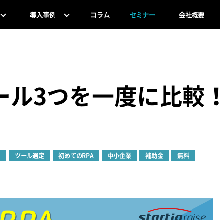
導入事例
コラム
セミナー
会社概要
ツール3つを一度に比較
善
ツール選定
初めてのRPA
中小企業
補助金
無料