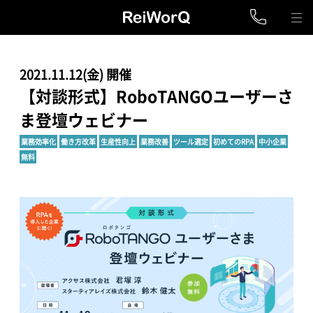
2021.11.12(金) 開催
【対談形式】RoboTANGOユーザーさ
ま登壇ウェビナー
業務効率化
働き方改革
生産性向上
業務改善
ツール選定
初めてのRPA
中小企業
無料