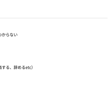
わからない
する、辞めるetc）