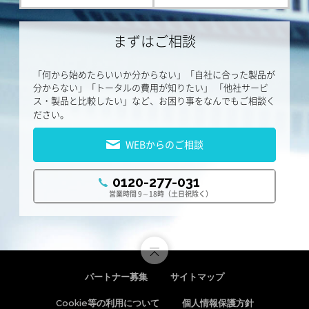
まずはご相談
「何から始めたらいいか分からない」「自社に合った製品が
分からない」「トータルの費用が知りたい」
「他社サービ
ス・製品と比較したい」など、お困り事をなんでもご相談く
ださい。
WEBからのご相談
0120-277-031
営業時間 9～18時（土日祝除く）
パートナー募集
サイトマップ
Cookie等の利用について
個人情報保護方針