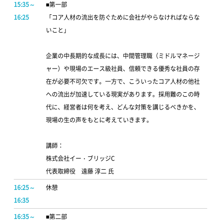
15:35～
■第一部
16:25
「コア人材の流出を防ぐために会社がやらなければならな
いこと」
企業の中長期的な成長には、中間管理職（ミドルマネージ
ャー）や現場のエース級社員、信頼できる優秀な社員の存
在が必要不可欠です。一方で、こういったコア人材の他社
への流出が加速している現実があります。採用難のこの時
代に、経営者は何を考え、どんな対策を講じるべきかを、
現場の生の声をもとに考えていきます。
講師：
株式会社イー・ブリッジC
代表取締役 遠藤 淳二 氏
16:25～
休憩
16:35
16:35～
■第二部