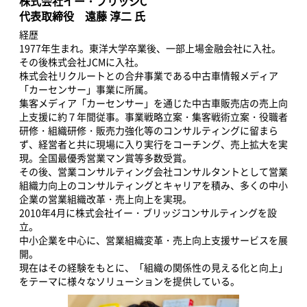
株式会社イー・ブリッジC
代表取締役 遠藤 淳二 氏
経歴
1977年生まれ。東洋大学卒業後、一部上場金融会社に入社。
その後株式会社JCMに入社。
株式会社リクルートとの合弁事業である中古車情報メディア
「カーセンサー」事業に所属。
集客メディア「カーセンサー」を通じた中古車販売店の売上向
上支援に約７年間従事。事業戦略立案・集客戦術立案・役職者
研修・組織研修・販売力強化等のコンサルティングに留まら
ず、経営者と共に現場に入り実行をコーチング、売上拡大を実
現。全国最優秀営業マン賞等多数受賞。
その後、営業コンサルティング会社コンサルタントとして営業
組織力向上のコンサルティングとキャリアを積み、多くの中小
企業の営業組織改革・売上向上を実現。
2010年4月に株式会社イー・ブリッジコンサルティングを設
立。
中小企業を中心に、営業組織変革・売上向上支援サービスを展
開。
現在はその経験をもとに、「組織の関係性の見える化と向上」
をテーマに様々なソリューションを提供している。