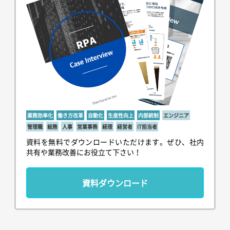
業務効率化
働き方改革
自動化
生産性向上
内部統制
エンジニア
管理職
総務
人事
営業事務
経理
経営者
IT担当者
資料を無料でダウンロードいただけます。ぜひ、社内
共有や業務改善にお役立て下さい！
資料ダウンロード