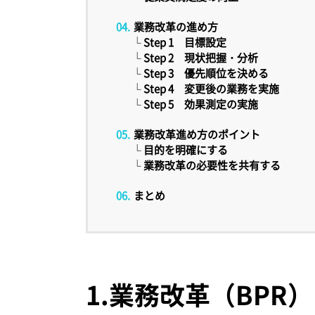
業務改革の進め方
└
Step 1 目標設定
└
Step 2 現状把握・分析
└
Step 3 優先順位を決める
└
Step 4 変更後の業務を実施
└
Step 5 効果測定の実施
業務改革進め方のポイント
└
目的を明確にする
└
業務改革の必要性を共有する
まとめ
1.
業務改革（BPR