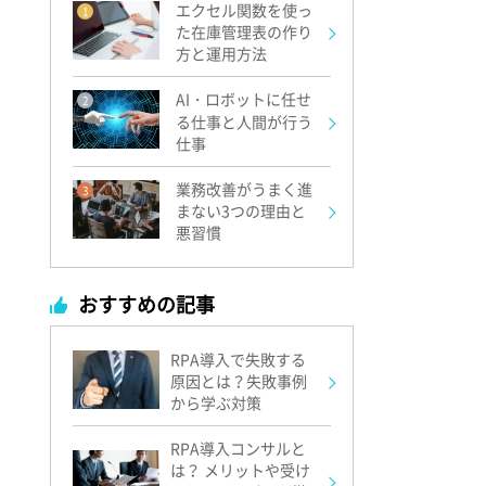
エクセル関数を使っ
1
た在庫管理表の作り
方と運用方法
AI・ロボットに任せ
2
る仕事と人間が行う
仕事
業務改善がうまく進
3
まない3つの理由と
悪習慣
おすすめの記事
RPA導入で失敗する
原因とは？失敗事例
から学ぶ対策
RPA導入コンサルと
は？ メリットや受け