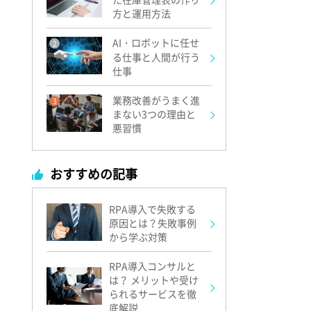
方と運用方法
AI・ロボットに任せ
2
る仕事と人間が行う
仕事
業務改善がうまく進
3
まない3つの理由と
悪習慣
おすすめの記事
RPA導入で失敗する
原因とは？失敗事例
から学ぶ対策
RPA導入コンサルと
は？ メリットや受け
られるサービスを徹
底解説