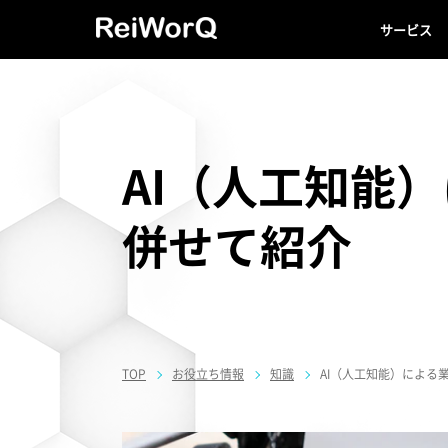
サービス
AI（人工知能
併せて紹介
TOP
お役立ち情報
知識
AI（人工知能）による