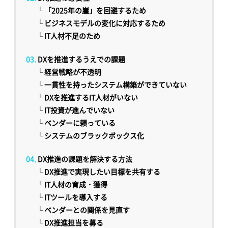
└
「2025年の崖」を回避するため
└
ビジネスモデルの変化に対応するため
└
IT人材不足のため
DXを推進するうえでの課題
└
経営戦略が不透明
└
一貫性を持ったシステム構築ができていない
└
DXを推進するIT人材がいない
└
IT投資が進んでいない
└
ベンダーに頼っている
└
システムのブラックボックス化
DX推進の課題を解決する方法
└
DX推進で実現したい目標を共有する
└
IT人材の育成・獲得
└
ITツールを導入する
└
ベンダーとの関係を見直す
└
DX推進担当を募る